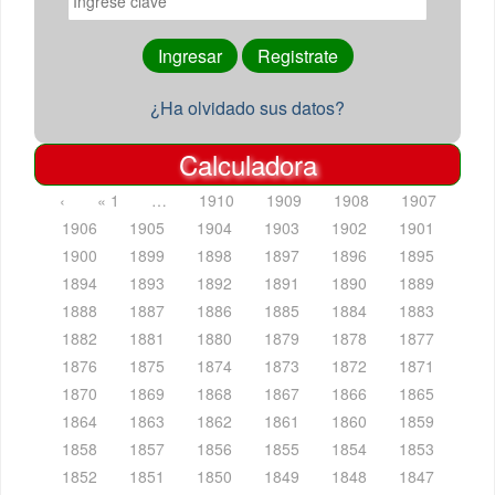
¿Ha olvidado sus datos?
Calculadora
‹
« 1
…
1910
1909
1908
1907
1906
1905
1904
1903
1902
1901
1900
1899
1898
1897
1896
1895
1894
1893
1892
1891
1890
1889
1888
1887
1886
1885
1884
1883
1882
1881
1880
1879
1878
1877
1876
1875
1874
1873
1872
1871
1870
1869
1868
1867
1866
1865
1864
1863
1862
1861
1860
1859
1858
1857
1856
1855
1854
1853
1852
1851
1850
1849
1848
1847