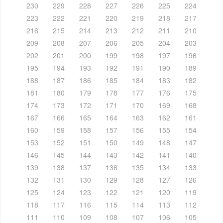
230
229
228
227
226
225
224
223
222
221
220
219
218
217
216
215
214
213
212
211
210
209
208
207
206
205
204
203
202
201
200
199
198
197
196
195
194
193
192
191
190
189
188
187
186
185
184
183
182
181
180
179
178
177
176
175
174
173
172
171
170
169
168
167
166
165
164
163
162
161
160
159
158
157
156
155
154
153
152
151
150
149
148
147
146
145
144
143
142
141
140
139
138
137
136
135
134
133
132
131
130
129
128
127
126
125
124
123
122
121
120
119
118
117
116
115
114
113
112
111
110
109
108
107
106
105