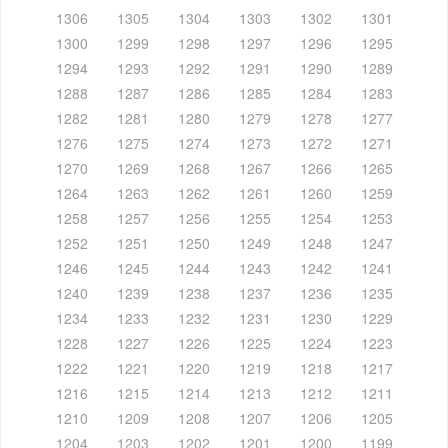
1306
1305
1304
1303
1302
1301
1300
1299
1298
1297
1296
1295
1294
1293
1292
1291
1290
1289
1288
1287
1286
1285
1284
1283
1282
1281
1280
1279
1278
1277
1276
1275
1274
1273
1272
1271
1270
1269
1268
1267
1266
1265
1264
1263
1262
1261
1260
1259
1258
1257
1256
1255
1254
1253
1252
1251
1250
1249
1248
1247
1246
1245
1244
1243
1242
1241
1240
1239
1238
1237
1236
1235
1234
1233
1232
1231
1230
1229
1228
1227
1226
1225
1224
1223
1222
1221
1220
1219
1218
1217
1216
1215
1214
1213
1212
1211
1210
1209
1208
1207
1206
1205
1204
1203
1202
1201
1200
1199