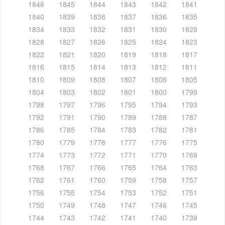
1846
1845
1844
1843
1842
1841
1840
1839
1838
1837
1836
1835
1834
1833
1832
1831
1830
1829
1828
1827
1826
1825
1824
1823
1822
1821
1820
1819
1818
1817
1816
1815
1814
1813
1812
1811
1810
1809
1808
1807
1806
1805
1804
1803
1802
1801
1800
1799
1798
1797
1796
1795
1794
1793
1792
1791
1790
1789
1788
1787
1786
1785
1784
1783
1782
1781
1780
1779
1778
1777
1776
1775
1774
1773
1772
1771
1770
1769
1768
1767
1766
1765
1764
1763
1762
1761
1760
1759
1758
1757
1756
1755
1754
1753
1752
1751
1750
1749
1748
1747
1746
1745
1744
1743
1742
1741
1740
1739