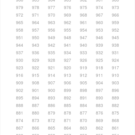
979
978
977
976
975
974
973
972
971
970
969
968
967
966
965
964
963
962
961
960
959
958
957
956
955
954
953
952
951
950
949
948
947
946
945
944
943
942
941
940
939
938
937
936
935
934
933
932
931
930
929
928
927
926
925
924
923
922
921
920
919
918
917
916
915
914
913
912
911
910
909
908
907
906
905
904
903
902
901
900
899
898
897
896
895
894
893
892
891
890
889
888
887
886
885
884
883
882
881
880
879
878
877
876
875
874
873
872
871
870
869
868
867
866
865
864
863
862
861