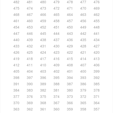
482
481
480
479
478
477
476
475
474
473
472
471
470
469
468
467
466
465
464
463
462
461
460
459
458
457
456
455
454
453
452
451
450
449
448
447
446
445
444
443
442
441
440
439
438
437
436
435
434
433
432
431
430
429
428
427
426
425
424
423
422
421
420
419
418
417
416
415
414
413
412
411
410
409
408
407
406
405
404
403
402
401
400
399
398
397
396
395
394
393
392
391
390
389
388
387
386
385
384
383
382
381
380
379
378
377
376
375
374
373
372
371
370
369
368
367
366
365
364
363
362
361
360
359
358
357