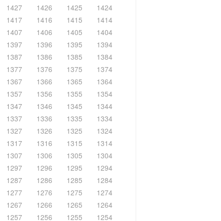
1427
1426
1425
1424
1417
1416
1415
1414
1407
1406
1405
1404
1397
1396
1395
1394
1387
1386
1385
1384
1377
1376
1375
1374
1367
1366
1365
1364
1357
1356
1355
1354
1347
1346
1345
1344
1337
1336
1335
1334
1327
1326
1325
1324
1317
1316
1315
1314
1307
1306
1305
1304
1297
1296
1295
1294
1287
1286
1285
1284
1277
1276
1275
1274
1267
1266
1265
1264
1257
1256
1255
1254