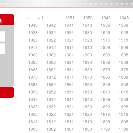
a
‹
« 1
…
1951
1950
1949
1948
1943
1942
1941
1940
1939
1938
1933
1932
1931
1930
1929
1928
1923
1922
1921
1920
1919
1918
1913
1912
1911
1910
1909
1908
1903
1902
1901
1900
1899
1898
1893
1892
1891
1890
1889
1888
1883
1882
1881
1880
1879
1878
1873
1872
1871
1870
1869
1868
1863
1862
1861
1860
1859
1858
1853
1852
1851
1850
1849
1848
1843
1842
1841
1840
1839
1838
1833
1832
1831
1830
1829
1828
1823
1822
1821
1820
1819
1818
1813
1812
1811
1810
1809
1808
1803
1802
1801
1800
1799
1798