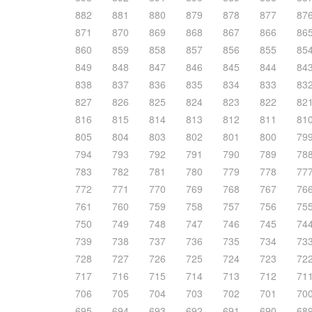
882
881
880
879
878
877
87
871
870
869
868
867
866
86
860
859
858
857
856
855
85
849
848
847
846
845
844
84
838
837
836
835
834
833
83
827
826
825
824
823
822
82
816
815
814
813
812
811
81
805
804
803
802
801
800
79
794
793
792
791
790
789
78
783
782
781
780
779
778
77
772
771
770
769
768
767
76
761
760
759
758
757
756
75
750
749
748
747
746
745
74
739
738
737
736
735
734
73
728
727
726
725
724
723
72
717
716
715
714
713
712
71
706
705
704
703
702
701
70
695
694
693
692
691
690
68