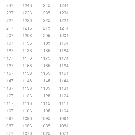
1247
1246
1245
1244
1237
1236
1235
1234
1227
1226
1225
1224
1217
1216
1215
1214
1207
1206
1205
1204
1197
1196
1195
1194
1187
1186
1185
1184
1177
1176
1175
1174
1167
1166
1165
1164
1157
1156
1155
1154
1147
1146
1145
1144
1137
1136
1135
1134
1127
1126
1125
1124
1117
1116
1115
1114
1107
1106
1105
1104
1097
1096
1095
1094
1087
1086
1085
1084
1077
1076
1075
1074