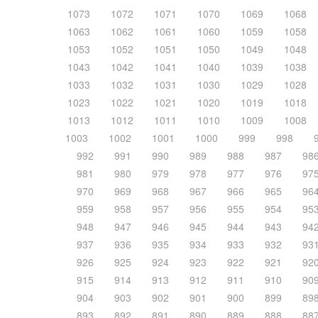
1073
1072
1071
1070
1069
1068
1063
1062
1061
1060
1059
1058
1053
1052
1051
1050
1049
1048
1043
1042
1041
1040
1039
1038
1033
1032
1031
1030
1029
1028
1023
1022
1021
1020
1019
1018
1013
1012
1011
1010
1009
1008
1003
1002
1001
1000
999
998
992
991
990
989
988
987
98
981
980
979
978
977
976
97
970
969
968
967
966
965
96
959
958
957
956
955
954
95
948
947
946
945
944
943
94
937
936
935
934
933
932
93
926
925
924
923
922
921
92
915
914
913
912
911
910
90
904
903
902
901
900
899
89
893
892
891
890
889
888
88