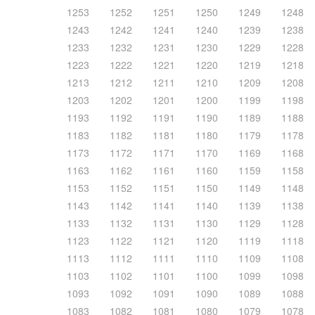
1253
1252
1251
1250
1249
1248
1243
1242
1241
1240
1239
1238
1233
1232
1231
1230
1229
1228
1223
1222
1221
1220
1219
1218
1213
1212
1211
1210
1209
1208
1203
1202
1201
1200
1199
1198
1193
1192
1191
1190
1189
1188
1183
1182
1181
1180
1179
1178
1173
1172
1171
1170
1169
1168
1163
1162
1161
1160
1159
1158
1153
1152
1151
1150
1149
1148
1143
1142
1141
1140
1139
1138
1133
1132
1131
1130
1129
1128
1123
1122
1121
1120
1119
1118
1113
1112
1111
1110
1109
1108
1103
1102
1101
1100
1099
1098
1093
1092
1091
1090
1089
1088
1083
1082
1081
1080
1079
1078