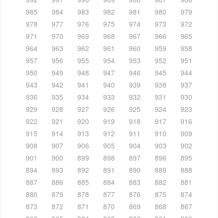
985
984
983
982
981
980
979
978
977
976
975
974
973
972
971
970
969
968
967
966
965
964
963
962
961
960
959
958
957
956
955
954
953
952
951
950
949
948
947
946
945
944
943
942
941
940
939
938
937
936
935
934
933
932
931
930
929
928
927
926
925
924
923
922
921
920
919
918
917
916
915
914
913
912
911
910
909
908
907
906
905
904
903
902
901
900
899
898
897
896
895
894
893
892
891
890
889
888
887
886
885
884
883
882
881
880
879
878
877
876
875
874
873
872
871
870
869
868
867