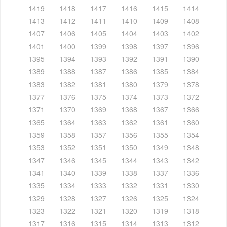
1419
1418
1417
1416
1415
1414
1413
1412
1411
1410
1409
1408
1407
1406
1405
1404
1403
1402
1401
1400
1399
1398
1397
1396
1395
1394
1393
1392
1391
1390
1389
1388
1387
1386
1385
1384
1383
1382
1381
1380
1379
1378
1377
1376
1375
1374
1373
1372
1371
1370
1369
1368
1367
1366
1365
1364
1363
1362
1361
1360
1359
1358
1357
1356
1355
1354
1353
1352
1351
1350
1349
1348
1347
1346
1345
1344
1343
1342
1341
1340
1339
1338
1337
1336
1335
1334
1333
1332
1331
1330
1329
1328
1327
1326
1325
1324
1323
1322
1321
1320
1319
1318
1317
1316
1315
1314
1313
1312