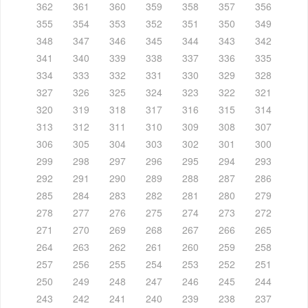
362
361
360
359
358
357
356
355
354
353
352
351
350
349
348
347
346
345
344
343
342
341
340
339
338
337
336
335
334
333
332
331
330
329
328
327
326
325
324
323
322
321
320
319
318
317
316
315
314
313
312
311
310
309
308
307
306
305
304
303
302
301
300
299
298
297
296
295
294
293
292
291
290
289
288
287
286
285
284
283
282
281
280
279
278
277
276
275
274
273
272
271
270
269
268
267
266
265
264
263
262
261
260
259
258
257
256
255
254
253
252
251
250
249
248
247
246
245
244
243
242
241
240
239
238
237