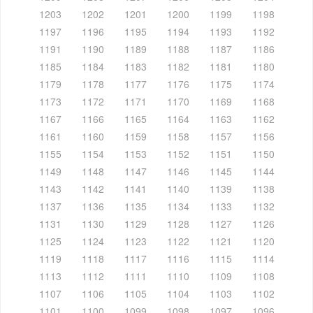
1203
1202
1201
1200
1199
1198
1197
1196
1195
1194
1193
1192
1191
1190
1189
1188
1187
1186
1185
1184
1183
1182
1181
1180
1179
1178
1177
1176
1175
1174
1173
1172
1171
1170
1169
1168
1167
1166
1165
1164
1163
1162
1161
1160
1159
1158
1157
1156
1155
1154
1153
1152
1151
1150
1149
1148
1147
1146
1145
1144
1143
1142
1141
1140
1139
1138
1137
1136
1135
1134
1133
1132
1131
1130
1129
1128
1127
1126
1125
1124
1123
1122
1121
1120
1119
1118
1117
1116
1115
1114
1113
1112
1111
1110
1109
1108
1107
1106
1105
1104
1103
1102
1101
1100
1099
1098
1097
1096