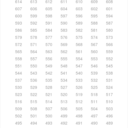
614
613
612
611
610
609
608
607
606
605
604
603
602
601
600
599
598
597
596
595
594
593
592
591
590
589
588
587
586
585
584
583
582
581
580
579
578
577
576
575
574
573
572
571
570
569
568
567
566
565
564
563
562
561
560
559
558
557
556
555
554
553
552
551
550
549
548
547
546
545
544
543
542
541
540
539
538
537
536
535
534
533
532
531
530
529
528
527
526
525
524
523
522
521
520
519
518
517
516
515
514
513
512
511
510
509
508
507
506
505
504
503
502
501
500
499
498
497
496
495
494
493
492
491
490
489