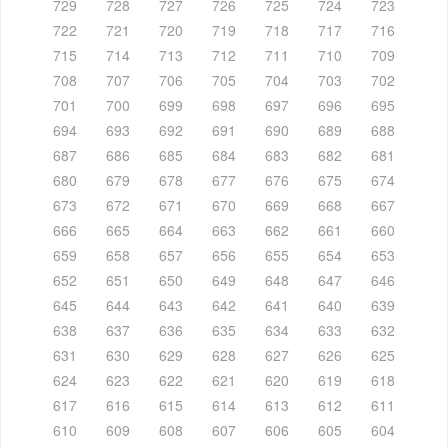
729
728
727
726
725
724
723
722
721
720
719
718
717
716
715
714
713
712
711
710
709
708
707
706
705
704
703
702
701
700
699
698
697
696
695
694
693
692
691
690
689
688
687
686
685
684
683
682
681
680
679
678
677
676
675
674
673
672
671
670
669
668
667
666
665
664
663
662
661
660
659
658
657
656
655
654
653
652
651
650
649
648
647
646
645
644
643
642
641
640
639
638
637
636
635
634
633
632
631
630
629
628
627
626
625
624
623
622
621
620
619
618
617
616
615
614
613
612
611
610
609
608
607
606
605
604