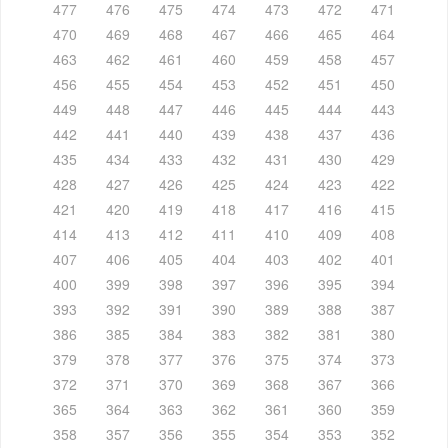
477
476
475
474
473
472
471
470
469
468
467
466
465
464
463
462
461
460
459
458
457
456
455
454
453
452
451
450
449
448
447
446
445
444
443
442
441
440
439
438
437
436
435
434
433
432
431
430
429
428
427
426
425
424
423
422
421
420
419
418
417
416
415
414
413
412
411
410
409
408
407
406
405
404
403
402
401
400
399
398
397
396
395
394
393
392
391
390
389
388
387
386
385
384
383
382
381
380
379
378
377
376
375
374
373
372
371
370
369
368
367
366
365
364
363
362
361
360
359
358
357
356
355
354
353
352