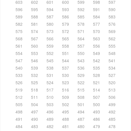
603
602
601
600
599
598
597
596
595
594
593
592
591
590
589
588
587
586
585
584
583
582
581
580
579
578
577
576
575
574
573
572
571
570
569
568
567
566
565
564
563
562
561
560
559
558
557
556
555
554
553
552
551
550
549
548
547
546
545
544
543
542
541
540
539
538
537
536
535
534
533
532
531
530
529
528
527
526
525
524
523
522
521
520
519
518
517
516
515
514
513
512
511
510
509
508
507
506
505
504
503
502
501
500
499
498
497
496
495
494
493
492
491
490
489
488
487
486
485
484
483
482
481
480
479
478