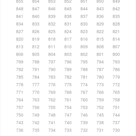
855
854
853
852
851
850
849
848
847
846
845
844
843
842
841
840
839
838
837
836
835
834
833
832
831
830
829
828
827
826
825
824
823
822
821
820
819
818
817
816
815
814
813
812
811
810
809
808
807
806
805
804
803
802
801
800
799
798
797
796
795
794
793
792
791
790
789
788
787
786
785
784
783
782
781
780
779
778
777
776
775
774
773
772
771
770
769
768
767
766
765
764
763
762
761
760
759
758
757
756
755
754
753
752
751
750
749
748
747
746
745
744
743
742
741
740
739
738
737
736
735
734
733
732
731
730