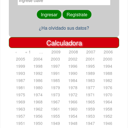
¿Ha olvidado sus datos?
Calculadora
‹
« 1
…
2009
2008
2007
2006
2005
2004
2003
2002
2001
2000
1999
1998
1997
1996
1995
1994
1993
1992
1991
1990
1989
1988
1987
1986
1985
1984
1983
1982
1981
1980
1979
1978
1977
1976
1975
1974
1973
1972
1971
1970
1969
1968
1967
1966
1965
1964
1963
1962
1961
1960
1959
1958
1957
1956
1955
1954
1953
1952
1951
1950
1949
1948
1947
1946