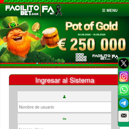
☰ MENU
Inicio
Apuestas
Cuentas
Ingresar al Sistema