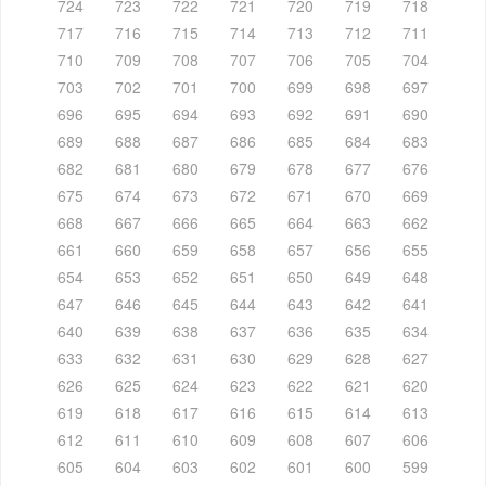
724
723
722
721
720
719
718
717
716
715
714
713
712
711
710
709
708
707
706
705
704
703
702
701
700
699
698
697
696
695
694
693
692
691
690
689
688
687
686
685
684
683
682
681
680
679
678
677
676
675
674
673
672
671
670
669
668
667
666
665
664
663
662
661
660
659
658
657
656
655
654
653
652
651
650
649
648
647
646
645
644
643
642
641
640
639
638
637
636
635
634
633
632
631
630
629
628
627
626
625
624
623
622
621
620
619
618
617
616
615
614
613
612
611
610
609
608
607
606
605
604
603
602
601
600
599