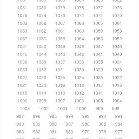
1081
1080
1079
1078
1077
1076
1075
1074
1073
1072
1071
1070
1069
1068
1067
1066
1065
1064
1063
1062
1061
1060
1059
1058
1057
1056
1055
1054
1053
1052
1051
1050
1049
1048
1047
1046
1045
1044
1043
1042
1041
1040
1039
1038
1037
1036
1035
1034
1033
1032
1031
1030
1029
1028
1027
1026
1025
1024
1023
1022
1021
1020
1019
1018
1017
1016
1015
1014
1013
1012
1011
1010
1009
1008
1007
1006
1005
1004
1003
1002
1001
1000
999
998
997
996
995
994
993
992
991
990
989
988
987
986
985
984
983
982
981
980
979
978
977