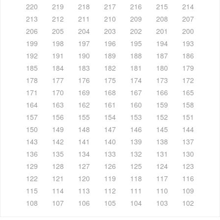
220
219
218
217
216
215
214
213
212
211
210
209
208
207
206
205
204
203
202
201
200
199
198
197
196
195
194
193
192
191
190
189
188
187
186
185
184
183
182
181
180
179
178
177
176
175
174
173
172
171
170
169
168
167
166
165
164
163
162
161
160
159
158
157
156
155
154
153
152
151
150
149
148
147
146
145
144
143
142
141
140
139
138
137
136
135
134
133
132
131
130
129
128
127
126
125
124
123
122
121
120
119
118
117
116
115
114
113
112
111
110
109
108
107
106
105
104
103
102