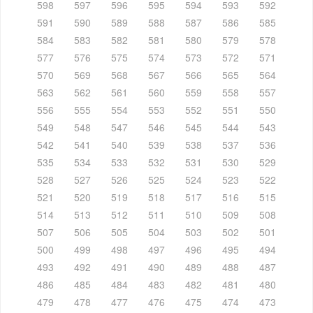
598
597
596
595
594
593
592
591
590
589
588
587
586
585
584
583
582
581
580
579
578
577
576
575
574
573
572
571
570
569
568
567
566
565
564
563
562
561
560
559
558
557
556
555
554
553
552
551
550
549
548
547
546
545
544
543
542
541
540
539
538
537
536
535
534
533
532
531
530
529
528
527
526
525
524
523
522
521
520
519
518
517
516
515
514
513
512
511
510
509
508
507
506
505
504
503
502
501
500
499
498
497
496
495
494
493
492
491
490
489
488
487
486
485
484
483
482
481
480
479
478
477
476
475
474
473