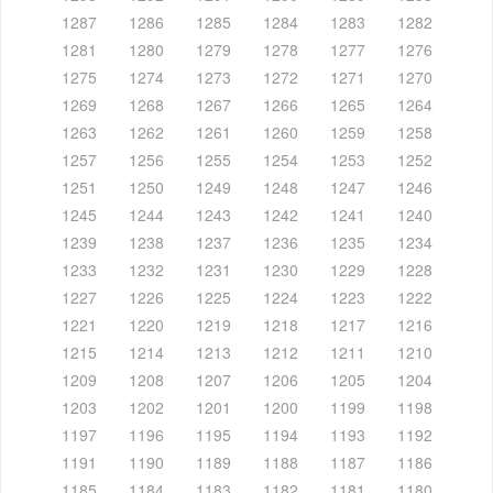
1287
1286
1285
1284
1283
1282
1281
1280
1279
1278
1277
1276
1275
1274
1273
1272
1271
1270
1269
1268
1267
1266
1265
1264
1263
1262
1261
1260
1259
1258
1257
1256
1255
1254
1253
1252
1251
1250
1249
1248
1247
1246
1245
1244
1243
1242
1241
1240
1239
1238
1237
1236
1235
1234
1233
1232
1231
1230
1229
1228
1227
1226
1225
1224
1223
1222
1221
1220
1219
1218
1217
1216
1215
1214
1213
1212
1211
1210
1209
1208
1207
1206
1205
1204
1203
1202
1201
1200
1199
1198
1197
1196
1195
1194
1193
1192
1191
1190
1189
1188
1187
1186
1185
1184
1183
1182
1181
1180