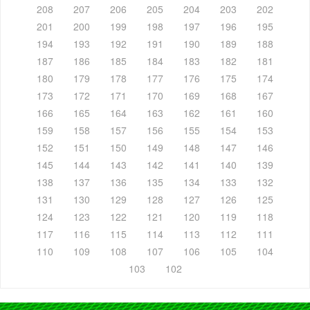
208
207
206
205
204
203
202
201
200
199
198
197
196
195
194
193
192
191
190
189
188
187
186
185
184
183
182
181
180
179
178
177
176
175
174
173
172
171
170
169
168
167
166
165
164
163
162
161
160
159
158
157
156
155
154
153
152
151
150
149
148
147
146
145
144
143
142
141
140
139
138
137
136
135
134
133
132
131
130
129
128
127
126
125
124
123
122
121
120
119
118
117
116
115
114
113
112
111
110
109
108
107
106
105
104
103
102