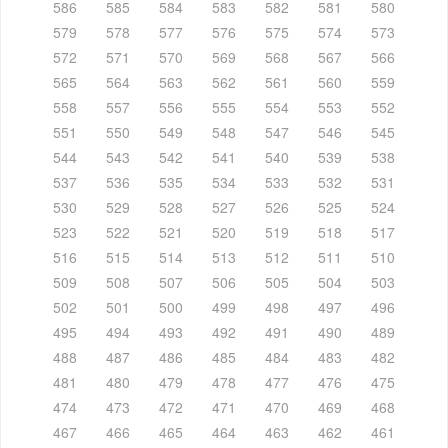
586
585
584
583
582
581
580
579
578
577
576
575
574
573
572
571
570
569
568
567
566
565
564
563
562
561
560
559
558
557
556
555
554
553
552
551
550
549
548
547
546
545
544
543
542
541
540
539
538
537
536
535
534
533
532
531
530
529
528
527
526
525
524
523
522
521
520
519
518
517
516
515
514
513
512
511
510
509
508
507
506
505
504
503
502
501
500
499
498
497
496
495
494
493
492
491
490
489
488
487
486
485
484
483
482
481
480
479
478
477
476
475
474
473
472
471
470
469
468
467
466
465
464
463
462
461