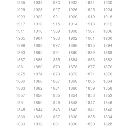
1935
1934
1933
1932
1931
1930
1929
1928
1927
1926
1925
1924
1923
1922
1921
1920
1919
1918
1917
1916
1915
1914
1913
1912
1911
1910
1909
1908
1907
1906
1905
1904
1903
1902
1901
1900
1899
1898
1897
1896
1895
1894
1893
1892
1891
1890
1889
1888
1887
1886
1885
1884
1883
1882
1881
1880
1879
1878
1877
1876
1875
1874
1873
1872
1871
1870
1869
1868
1867
1866
1865
1864
1863
1862
1861
1860
1859
1858
1857
1856
1855
1854
1853
1852
1851
1850
1849
1848
1847
1846
1845
1844
1843
1842
1841
1840
1839
1838
1837
1836
1835
1834
1833
1832
1831
1830
1829
1828