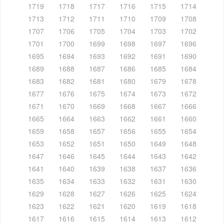
1719
1718
1717
1716
1715
1714
1713
1712
1711
1710
1709
1708
1707
1706
1705
1704
1703
1702
1701
1700
1699
1698
1697
1696
1695
1694
1693
1692
1691
1690
1689
1688
1687
1686
1685
1684
1683
1682
1681
1680
1679
1678
1677
1676
1675
1674
1673
1672
1671
1670
1669
1668
1667
1666
1665
1664
1663
1662
1661
1660
1659
1658
1657
1656
1655
1654
1653
1652
1651
1650
1649
1648
1647
1646
1645
1644
1643
1642
1641
1640
1639
1638
1637
1636
1635
1634
1633
1632
1631
1630
1629
1628
1627
1626
1625
1624
1623
1622
1621
1620
1619
1618
1617
1616
1615
1614
1613
1612