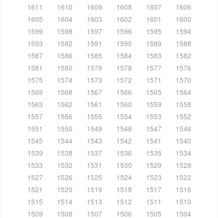
1611
1610
1609
1608
1607
1606
1605
1604
1603
1602
1601
1600
1599
1598
1597
1596
1595
1594
1593
1592
1591
1590
1589
1588
1587
1586
1585
1584
1583
1582
1581
1580
1579
1578
1577
1576
1575
1574
1573
1572
1571
1570
1569
1568
1567
1566
1565
1564
1563
1562
1561
1560
1559
1558
1557
1556
1555
1554
1553
1552
1551
1550
1549
1548
1547
1546
1545
1544
1543
1542
1541
1540
1539
1538
1537
1536
1535
1534
1533
1532
1531
1530
1529
1528
1527
1526
1525
1524
1523
1522
1521
1520
1519
1518
1517
1516
1515
1514
1513
1512
1511
1510
1509
1508
1507
1506
1505
1504