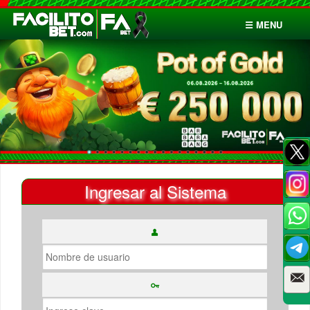
☰ MENU
Inicio
Apuestas
Cuentas
Ingresar al Sistema