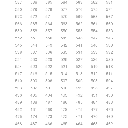
587
586
585
584
583
582
581
580
579
578
577
576
575
574
573
572
571
570
569
568
567
566
565
564
563
562
561
560
559
558
557
556
555
554
553
552
551
550
549
548
547
546
545
544
543
542
541
540
539
538
537
536
535
534
533
532
531
530
529
528
527
526
525
524
523
522
521
520
519
518
517
516
515
514
513
512
511
510
509
508
507
506
505
504
503
502
501
500
499
498
497
496
495
494
493
492
491
490
489
488
487
486
485
484
483
482
481
480
479
478
477
476
475
474
473
472
471
470
469
468
467
466
465
464
463
462