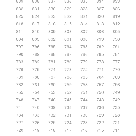
839
838
837
836
835
834
833
832
831
830
829
828
827
826
825
824
823
822
821
820
819
818
817
816
815
814
813
812
811
810
809
808
807
806
805
804
803
802
801
800
799
798
797
796
795
794
793
792
791
790
789
788
787
786
785
784
783
782
781
780
779
778
777
776
775
774
773
772
771
770
769
768
767
766
765
764
763
762
761
760
759
758
757
756
755
754
753
752
751
750
749
748
747
746
745
744
743
742
741
740
739
738
737
736
735
734
733
732
731
730
729
728
727
726
725
724
723
722
721
720
719
718
717
716
715
714