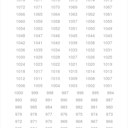
1072
1071
1070
1069
1068
1067
1066
1065
1064
1063
1062
1061
1060
1059
1058
1057
1056
1055
1054
1053
1052
1051
1050
1049
1048
1047
1046
1045
1044
1043
1042
1041
1040
1039
1038
1037
1036
1035
1034
1033
1032
1031
1030
1029
1028
1027
1026
1025
1024
1023
1022
1021
1020
1019
1018
1017
1016
1015
1014
1013
1012
1011
1010
1009
1008
1007
1006
1005
1004
1003
1002
1001
1000
999
998
997
996
995
994
993
992
991
990
989
988
987
986
985
984
983
982
981
980
979
978
977
976
975
974
973
972
971
970
969
968
967
966