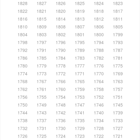
1828
1827
1826
1825
1824
1823
1822
1821
1820
1819
1818
1817
1816
1815
1814
1813
1812
1811
1810
1809
1808
1807
1806
1805
1804
1803
1802
1801
1800
1799
1798
1797
1796
1795
1794
1793
1792
1791
1790
1789
1788
1787
1786
1785
1784
1783
1782
1781
1780
1779
1778
1777
1776
1775
1774
1773
1772
1771
1770
1769
1768
1767
1766
1765
1764
1763
1762
1761
1760
1759
1758
1757
1756
1755
1754
1753
1752
1751
1750
1749
1748
1747
1746
1745
1744
1743
1742
1741
1740
1739
1738
1737
1736
1735
1734
1733
1732
1731
1730
1729
1728
1727
1726
1725
1724
1723
1722
1721