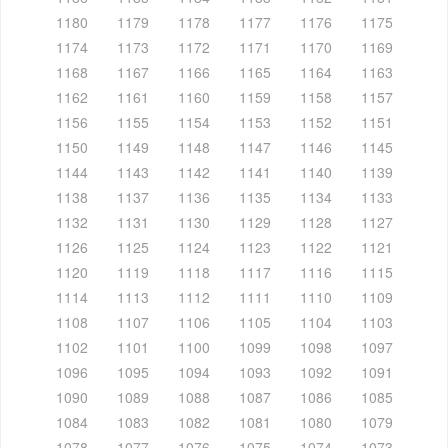
1180
1179
1178
1177
1176
1175
1174
1173
1172
1171
1170
1169
1168
1167
1166
1165
1164
1163
1162
1161
1160
1159
1158
1157
1156
1155
1154
1153
1152
1151
1150
1149
1148
1147
1146
1145
1144
1143
1142
1141
1140
1139
1138
1137
1136
1135
1134
1133
1132
1131
1130
1129
1128
1127
1126
1125
1124
1123
1122
1121
1120
1119
1118
1117
1116
1115
1114
1113
1112
1111
1110
1109
1108
1107
1106
1105
1104
1103
1102
1101
1100
1099
1098
1097
1096
1095
1094
1093
1092
1091
1090
1089
1088
1087
1086
1085
1084
1083
1082
1081
1080
1079
1078
1077
1076
1075
1074
1073