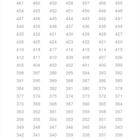
461
460
459
458
457
456
455
454
453
452
451
450
449
448
447
446
445
444
443
442
441
440
439
438
437
436
435
434
433
432
431
430
429
428
427
426
425
424
423
422
421
420
419
418
417
416
415
414
413
412
411
410
409
408
407
406
405
404
403
402
401
400
399
398
397
396
395
394
393
392
391
390
389
388
387
386
385
384
383
382
381
380
379
378
377
376
375
374
373
372
371
370
369
368
367
366
365
364
363
362
361
360
359
358
357
356
355
354
353
352
351
350
349
348
347
346
345
344
343
342
341
340
339
338
337
336