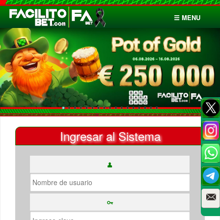
☰ MENU
Inicio
Apuestas
Cuentas
Ingresar al Sistema