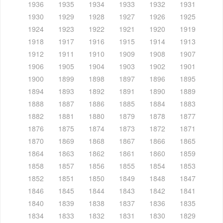
1936
1935
1934
1933
1932
1931
1930
1929
1928
1927
1926
1925
1924
1923
1922
1921
1920
1919
1918
1917
1916
1915
1914
1913
1912
1911
1910
1909
1908
1907
1906
1905
1904
1903
1902
1901
1900
1899
1898
1897
1896
1895
1894
1893
1892
1891
1890
1889
1888
1887
1886
1885
1884
1883
1882
1881
1880
1879
1878
1877
1876
1875
1874
1873
1872
1871
1870
1869
1868
1867
1866
1865
1864
1863
1862
1861
1860
1859
1858
1857
1856
1855
1854
1853
1852
1851
1850
1849
1848
1847
1846
1845
1844
1843
1842
1841
1840
1839
1838
1837
1836
1835
1834
1833
1832
1831
1830
1829