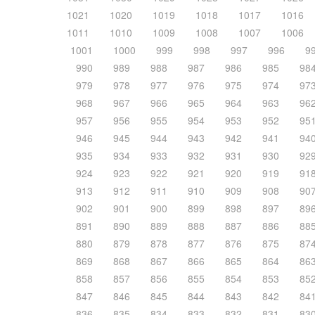
1021
1020
1019
1018
1017
1016
1011
1010
1009
1008
1007
1006
1001
1000
999
998
997
996
9
990
989
988
987
986
985
98
979
978
977
976
975
974
97
968
967
966
965
964
963
96
957
956
955
954
953
952
95
946
945
944
943
942
941
94
935
934
933
932
931
930
92
924
923
922
921
920
919
91
913
912
911
910
909
908
90
902
901
900
899
898
897
89
891
890
889
888
887
886
88
880
879
878
877
876
875
87
869
868
867
866
865
864
86
858
857
856
855
854
853
85
847
846
845
844
843
842
84
836
835
834
833
832
831
83