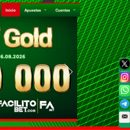
Inicio
Apuestas
Cuentas
¿Quiénes Somos?
Registrate
¿Qué es el Sistema Parley?
Recarga
Privacidad
Retira
Códigos de Conducta
Preguntas Frecuentes
Como Jugar Bingo
Reglas Generales