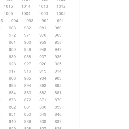
1015
1014
1013
1012
1005
1004
1003
1002
95
994
993
992
991
4
983
982
981
980
3
972
971
970
969
2
961
960
959
958
1
950
949
948
947
0
939
938
937
936
9
928
927
926
925
8
917
916
915
914
7
906
905
904
903
6
895
894
893
892
5
884
883
882
881
4
873
872
871
870
3
862
861
860
859
2
851
850
849
848
1
840
839
838
837
0
829
828
827
826