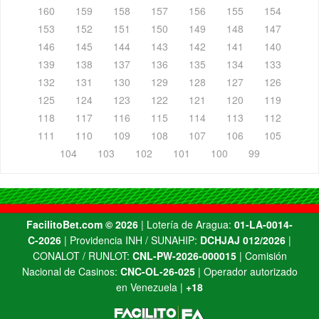
160
159
158
157
156
155
154
153
152
151
150
149
148
147
146
145
144
143
142
141
140
139
138
137
136
135
134
133
132
131
130
129
128
127
126
125
124
123
122
121
120
119
118
117
116
115
114
113
112
111
110
109
108
107
106
105
104
103
102
101
100
99
FacilitoBet.com ©️ 2026
| Lotería de Aragua:
01-LA-0014-
C-2026
| Providencia INH / SUNAHIP:
DCHJAJ 012/2026
|
CONALOT / RUNLOT:
CNL-PW-2026-000015
| Comisión
Nacional de Casinos:
CNC-OL-26-025
| Operador autorizado
en Venezuela |
+18