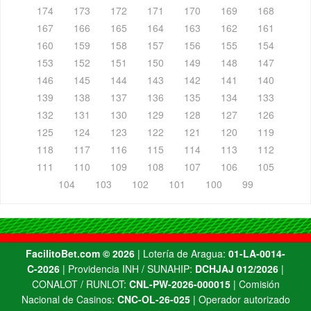
174
173
172
171
170
169
168
167
166
165
164
163
162
161
160
159
158
157
156
155
154
153
152
151
150
149
148
147
146
145
144
143
142
141
140
139
138
137
136
135
134
133
132
131
130
129
128
127
126
125
124
123
122
121
120
119
118
117
116
115
114
113
112
111
110
109
108
107
106
105
104
103
102
101
100
99
FacilitoBet.com ©️ 2026
| Lotería de Aragua:
01-LA-0014-
C-2026
| Providencia INH / SUNAHIP:
DCHJAJ 012/2026
|
CONALOT / RUNLOT:
CNL-PW-2026-000015
| Comisión
Nacional de Casinos:
CNC-OL-26-025
| Operador autorizado