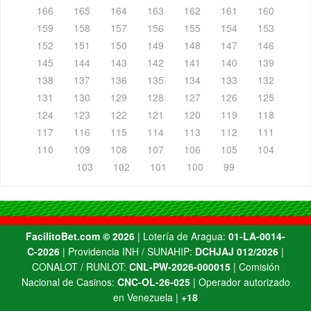
166
165
164
163
162
161
160
159
158
157
156
155
154
153
152
151
150
149
148
147
146
145
144
143
142
141
140
139
138
137
136
135
134
133
132
131
130
129
128
127
126
125
124
123
122
121
120
119
118
117
116
115
114
113
112
111
110
109
108
107
106
105
104
103
102
101
100
99
FacilitoBet.com ©️ 2026
| Lotería de Aragua:
01-LA-0014-
C-2026
| Providencia INH / SUNAHIP:
DCHJAJ 012/2026
|
CONALOT / RUNLOT:
CNL-PW-2026-000015
| Comisión
Nacional de Casinos:
CNC-OL-26-025
| Operador autorizado
en Venezuela |
+18