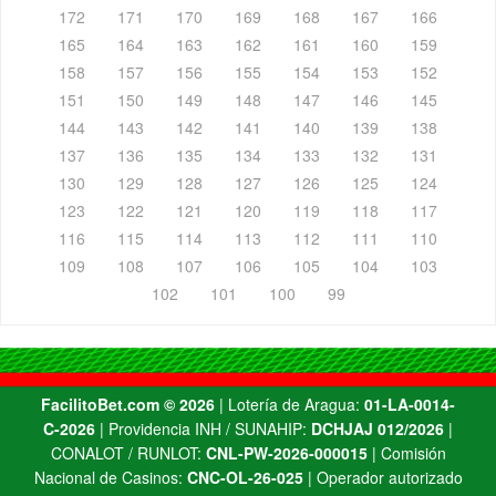
172
171
170
169
168
167
166
165
164
163
162
161
160
159
158
157
156
155
154
153
152
151
150
149
148
147
146
145
144
143
142
141
140
139
138
137
136
135
134
133
132
131
130
129
128
127
126
125
124
123
122
121
120
119
118
117
116
115
114
113
112
111
110
109
108
107
106
105
104
103
102
101
100
99
FacilitoBet.com ©️ 2026
| Lotería de Aragua:
01-LA-0014-
C-2026
| Providencia INH / SUNAHIP:
DCHJAJ 012/2026
|
CONALOT / RUNLOT:
CNL-PW-2026-000015
| Comisión
Nacional de Casinos:
CNC-OL-26-025
| Operador autorizado