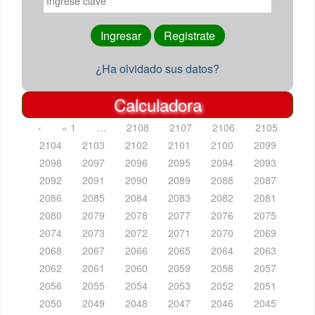
¿Ha olvidado sus datos?
Calculadora
‹
« 1
…
2108
2107
2106
2105
2104
2103
2102
2101
2100
2099
2098
2097
2096
2095
2094
2093
2092
2091
2090
2089
2088
2087
2086
2085
2084
2083
2082
2081
2080
2079
2078
2077
2076
2075
2074
2073
2072
2071
2070
2069
2068
2067
2066
2065
2064
2063
2062
2061
2060
2059
2058
2057
2056
2055
2054
2053
2052
2051
2050
2049
2048
2047
2046
2045