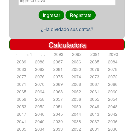
¿Ha olvidado sus datos?
Calculadora
‹
« 1
…
2093
2092
2091
2090
2089
2088
2087
2086
2085
2084
2083
2082
2081
2080
2079
2078
2077
2076
2075
2074
2073
2072
2071
2070
2069
2068
2067
2066
2065
2064
2063
2062
2061
2060
2059
2058
2057
2056
2055
2054
2053
2052
2051
2050
2049
2048
2047
2046
2045
2044
2043
2042
2041
2040
2039
2038
2037
2036
2035
2034
2033
2032
2031
2030