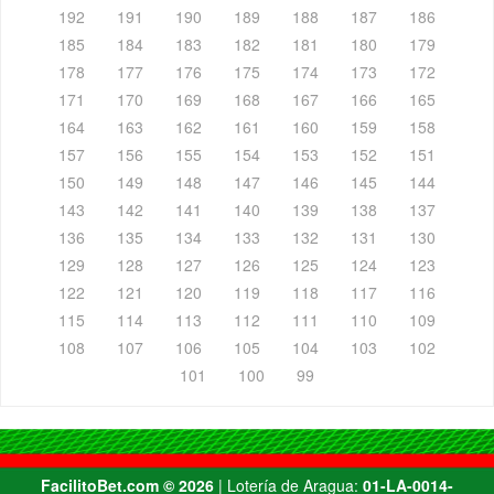
192
191
190
189
188
187
186
185
184
183
182
181
180
179
178
177
176
175
174
173
172
171
170
169
168
167
166
165
164
163
162
161
160
159
158
157
156
155
154
153
152
151
150
149
148
147
146
145
144
143
142
141
140
139
138
137
136
135
134
133
132
131
130
129
128
127
126
125
124
123
122
121
120
119
118
117
116
115
114
113
112
111
110
109
108
107
106
105
104
103
102
101
100
99
FacilitoBet.com ©️ 2026
| Lotería de Aragua:
01-LA-0014-