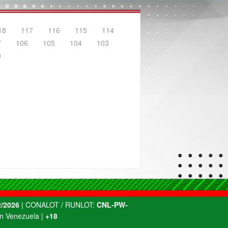
18
117
116
115
114
7
106
105
104
103
0
/2026
| CONALOT / RUNLOT:
CNL-PW-
n Venezuela |
+18