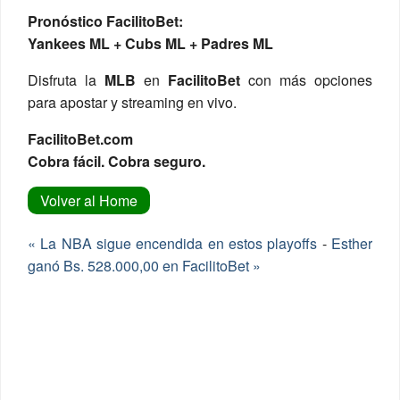
Pronóstico FacilitoBet:
Yankees ML + Cubs ML + Padres ML
Disfruta la
MLB
en
FacilitoBet
con más opciones
para apostar y streaming en vivo.
FacilitoBet.com
Cobra fácil. Cobra seguro.
« La NBA sigue encendida en estos playoffs
-
Esther
ganó Bs. 528.000,00 en FacilitoBet »