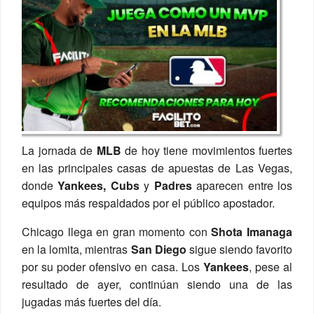
La jornada de
MLB
de hoy tiene movimientos fuertes
en las principales casas de apuestas de Las Vegas,
donde
Yankees, Cubs
y
Padres
aparecen entre los
equipos más respaldados por el público apostador.
Chicago llega en gran momento con
Shota Imanaga
en la lomita, mientras
San Diego
sigue siendo favorito
por su poder ofensivo en casa. Los
Yankees
, pese al
resultado de ayer, continúan siendo una de las
jugadas más fuertes del día.