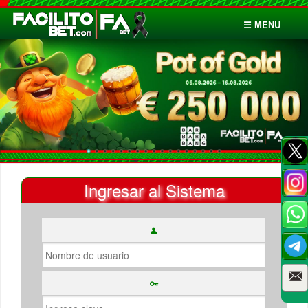
☰ MENU
Inicio
Apuestas
Cuentas
Ingresar al Sistema