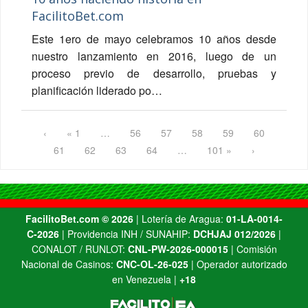
FacilitoBet.com
Este 1ero de mayo celebramos 10 años desde
nuestro lanzamiento en 2016, luego de un
proceso previo de desarrollo, pruebas y
planificación liderado po…
‹
« 1
…
56
57
58
59
60
61
62
63
64
…
101 »
›
FacilitoBet.com ©️ 2026
| Lotería de Aragua:
01-LA-0014-
C-2026
| Providencia INH / SUNAHIP:
DCHJAJ 012/2026
|
CONALOT / RUNLOT:
CNL-PW-2026-000015
| Comisión
Nacional de Casinos:
CNC-OL-26-025
| Operador autorizado
en Venezuela |
+18