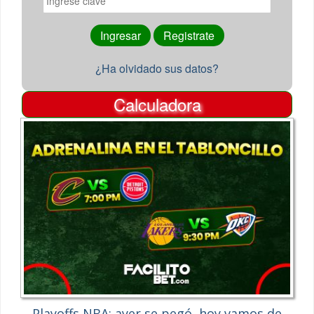
¿Ha olvidado sus datos?
Calculadora
Playoffs NBA: ayer se pegó, hoy vamos de