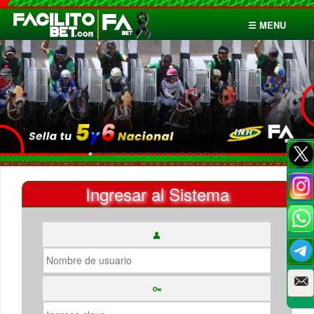
☰ MENU
Inicio
Apuestas
Cuentas
Ingresar al Sistema