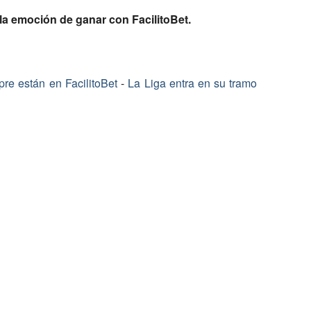
e la emoción de ganar con FacilitoBet.
pre están en FacilitoBet
-
La Liga entra en su tramo