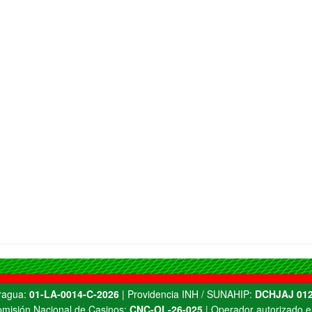
Aragua:
01-LA-0014-C-2026
| Providencia INH / SUNAHIP:
DCHJAJ 012
misión Nacional de Casinos:
CNC-OL-26-025
| Operador autorizado e