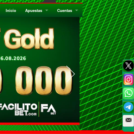
Inicio
Apuestas
Cuentas
¿Quiénes Somos?
Registrate
¿Qué es el Sistema Parley?
Recarga
Privacidad
Retira
Códigos de Conducta
Preguntas Frecuentes
Como Jugar Bingo
Reglas Generales