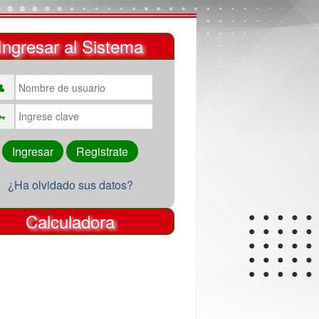
Ingresar al Sistema
¿Ha olvidado sus datos?
Calculadora