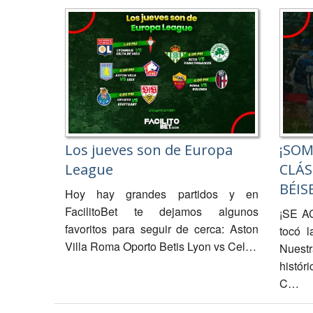
Los jueves son de Europa
¡SO
League
CLÁS
BÉIS
Hoy hay grandes partidos y en
FacilitoBet te dejamos algunos
¡SE A
favoritos para seguir de cerca: Aston
tocó l
Villa Roma Oporto Betis Lyon vs Cel…
Nuestr
histór
C…