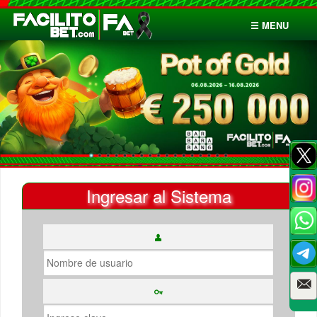
☰ MENU
Inicio
Apuestas
Cuentas
Ingresar al Sistema