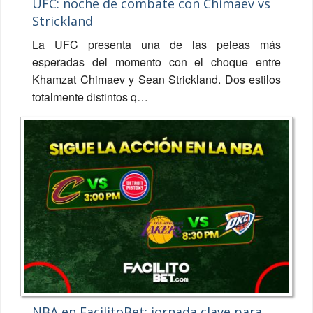
UFC: noche de combate con Chimaev vs
Strickland
La UFC presenta una de las peleas más
esperadas del momento con el choque entre
Khamzat Chimaev y Sean Strickland. Dos estilos
totalmente distintos q…
NBA en FacilitoBet: jornada clave para