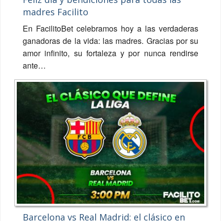
madres Facilito
En FacilitoBet celebramos hoy a las verdaderas
ganadoras de la vida: las madres. Gracias por su
amor infinito, su fortaleza y por nunca rendirse
ante…
Barcelona vs Real Madrid: el clásico en