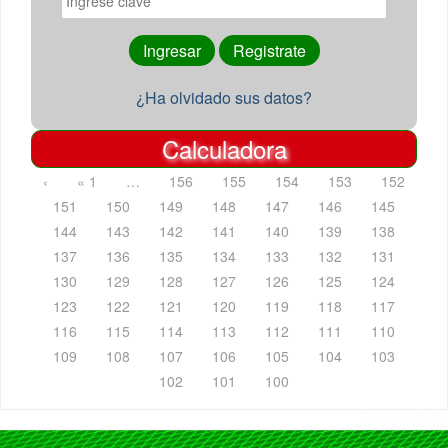
¿Ha olvidado sus datos?
Calculadora
‹
« 1
…
156
155
154
153
152
151
150
149
148
147
146
145
144
143
142
141
140
139
138
137
136
135
134
133
132
131
130
129
128
127
126
125
124
123
122
121
120
119
118
117
116
115
114
113
112
111
110
109
108
107
106
105
104
103
102
101
100