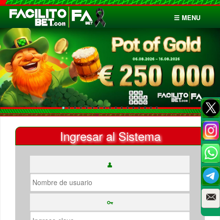
☰ MENU
Inicio
Apuestas
Cuentas
Ingresar al Sistema