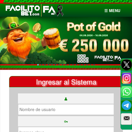
☰ MENU
Inicio
Apuestas
Cuentas
Ingresar al Sistema