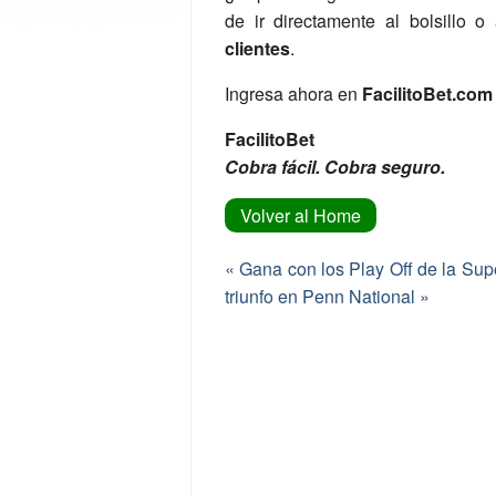
de ir directamente al bolsillo 
clientes
.
Ingresa ahora en
FacilitoBet.com
FacilitoBet
Cobra fácil. Cobra seguro.
« Gana con los Play Off de la Sup
triunfo en Penn National »