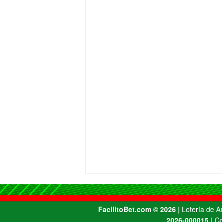
FacilitoBet.com ©️ 2026
| Lotería de 
2026-000015
| Co