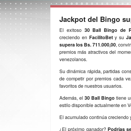
Jackpot del Bingo su
El exitoso
30 Ball Bingo de P
creciendo en
FacilitoBet
y su
J
supera los Bs. 711.000,00
, convi
premios más atractivos del momen
venezolanos.
Su dinámica rápida, partidas cons
de competir por premios cada ve
favoritos de nuestros usuarios.
Además, el
30 Ball Bingo
tiene u
estilo disponible actualmente en 
El acumulado continúa creciendo 
¿El próximo ganador?
Podrías se