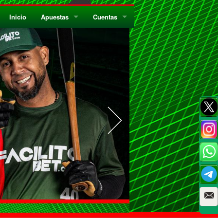
Inicio
Apuestas
Cuentas
¿Quiénes Somos?
Registrate
¿Qué es el Sistema Parley?
Recarga
Privacidad
Retira
Códigos de Conducta
Preguntas Frecuentes
Como Jugar Bingo
Reglas Generales