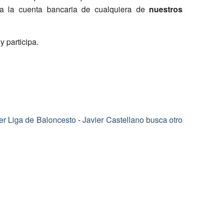
o a la cuenta bancaria de cualquiera de
nuestros
y participa.
er Liga de Baloncesto
-
Javier Castellano busca otro