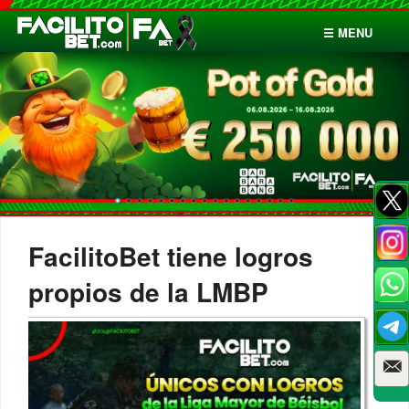
☰ MENU
Inicio
Apuestas
Cuentas
FacilitoBet tiene logros
propios de la LMBP