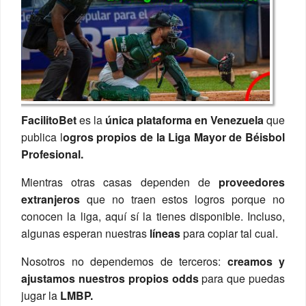
FacilitoBet
es la
única plataforma en Venezuela
que
publica l
ogros propios de la Liga Mayor de Béisbol
Profesional.
Mientras otras casas dependen de
proveedores
extranjeros
que no traen estos logros porque no
conocen la liga, aquí sí la tienes disponible. Incluso,
algunas esperan nuestras
líneas
para copiar tal cual.
Nosotros no dependemos de terceros:
creamos y
ajustamos nuestros propios odds
para que puedas
jugar la
LMBP.