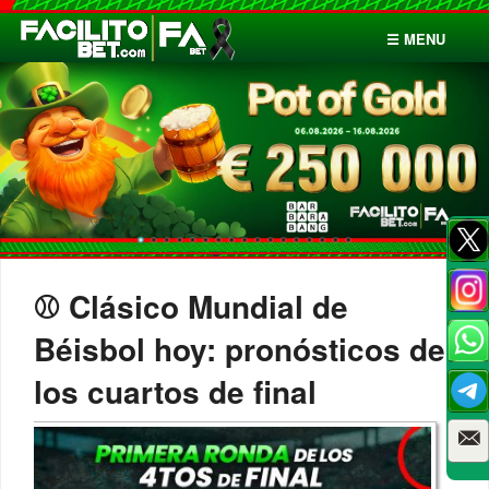
☰ MENU
Inicio
Apuestas
Cuentas
⚾ Clásico Mundial de
Béisbol hoy: pronósticos de
los cuartos de final