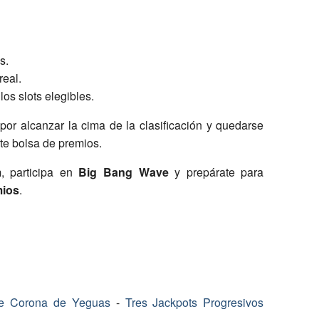
s.
real.
los slots elegibles.
or alcanzar la cima de la clasificación y quedarse
te bolsa de premios.
m
, participa en
Big Bang Wave
y prepárate para
mios
.
ple Corona de Yeguas
-
Tres Jackpots Progresivos