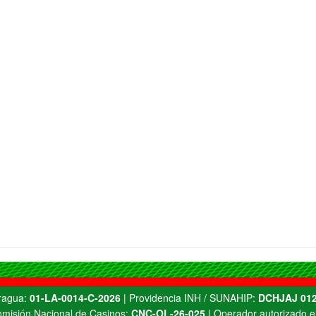
Aragua:
01-LA-0014-C-2026
| Providencia INH / SUNAHIP:
DCHJAJ 012
misión Nacional de Casinos:
CNC-OL-26-025
| Operador autorizado e