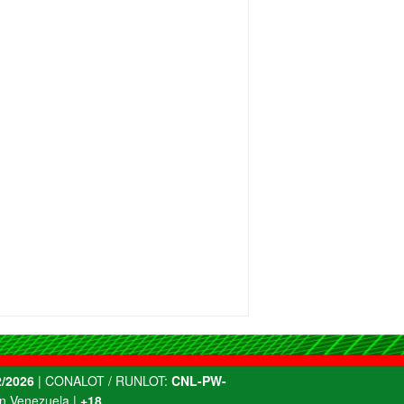
/2026
| CONALOT / RUNLOT:
CNL-PW-
n Venezuela |
+18