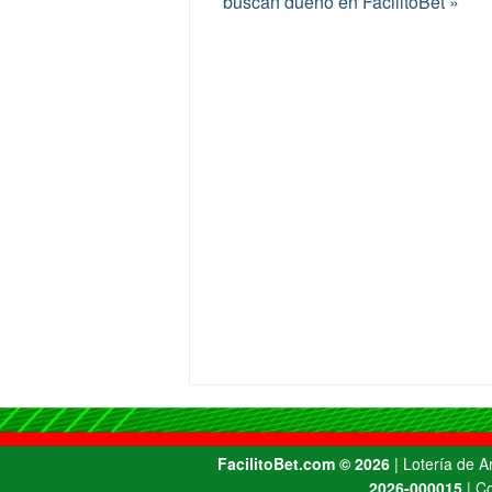
buscan dueño en FacilitoBet »
FacilitoBet.com ©️ 2026
| Lotería de 
2026-000015
| Co