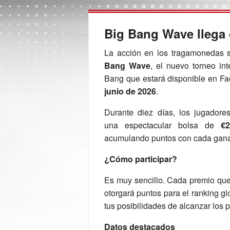
Big Bang Wave llega 
La acción en los tragamonedas 
Bang Wave
, el nuevo torneo in
Bang que estará disponible en Fac
junio de 2026
.
Durante diez días, los jugadore
una espectacular bolsa de
€
acumulando puntos con cada ganan
¿Cómo participar?
Es muy sencillo. Cada premio que
otorgará puntos para el ranking g
tus posibilidades de alcanzar los
Datos destacados